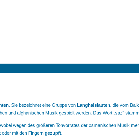
nten
. Sie bezeichnet eine Gruppe von
Langhals
lauten
, die vom Balk
chen und afghanischen Musik gespielt werden. Das Wort „saz“ stamm
 wobei wegen des größeren Tonvorrates der osmanischen Musik mehr 
t oder mit den Fingern
gezupft
.