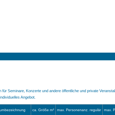
ür Seminare, Konzerte und andere öffentliche und private Veransta
 individuelles Angebot.
umbezeichnung
ca. Größe m²
max. Personenanz. regulär
max. P