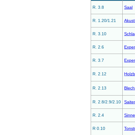
R. 3.8
Saal
R. 1.20/1.21
Akus
R. 3.10
Schl
R. 2.6
Exper
R. 3.7
Exper
R. 2.12
Holz
R. 2.13
Blec
R. 2.8/2.9/2.10
Sait
R. 2.4
Sinn
R 0.10
Tonst