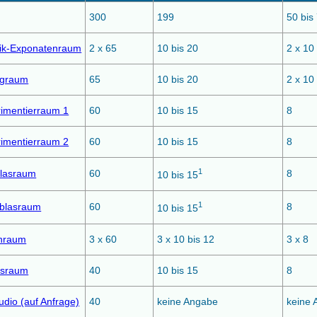
300
199
50 bis
tik-Exponatenraum
2 x 65
10 bis 20
2 x 10 
agraum
65
10 bis 20
2 x 10 
imentierraum 1
60
10 bis 15
8
imentierraum 2
60
10 bis 15
8
1
blasraum
60
8
10 bis 15
1
hblasraum
60
8
10 bis 15
enraum
3 x 60
3 x 10 bis 12
3 x 8
esraum
40
10 bis 15
8
udio (auf Anfrage)
40
keine Angabe
keine