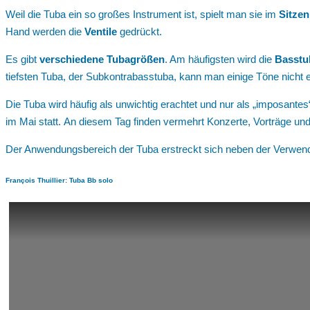
Weil die Tuba ein so großes Instrument ist, spielt man sie im
Sitzen
Hand werden die
Ventile
gedrückt.
Es gibt
verschiedene
Tubagrößen
. Am häufigsten wird die
Basstu
tiefsten Tuba, der Subkontrabasstuba, kann man einige Töne nicht ein
Die Tuba wird häufig als unwichtig erachtet und nur als „imposante
im Mai statt. An diesem Tag finden vermehrt Konzerte, Vorträge und
Der Anwendungsbereich der Tuba erstreckt sich neben der Verwend
François Thuillier: Tuba Bb solo