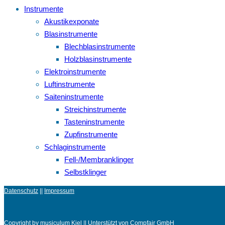
Instrumente
Akustikexponate
Blasinstrumente
Blechblasinstrumente
Holzblasinstrumente
Elektroinstrumente
Luftinstrumente
Saiteninstrumente
Streichinstrumente
Tasteninstrumente
Zupfinstrumente
Schlaginstrumente
Fell-/Membranklinger
Selbstklinger
Datenschutz
||
Impressum
Copyright by musiculum Kiel || Unterstützt von Compfair GmbH