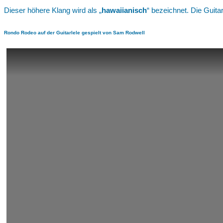
Dieser höhere Klang wird als „
hawaiianisch
“ bezeichnet. Die Guit
Rondo Rodeo auf der Guitarlele gespielt von Sam Rodwell