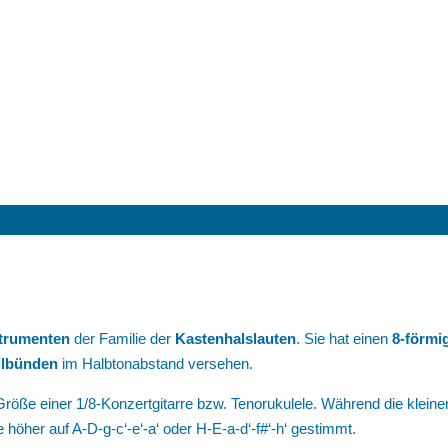
trumenten
der Familie der
Kastenhalslauten
. Sie hat einen
8-förmi
llbünden
im Halbtonabstand versehen.
Größe einer 1/8-Konzertgitarre bzw. Tenorukulele. Während die kleine
höher auf A-D-g-c‘-e‘-a‘ oder H-E-a-d‘-f#‘-h‘ gestimmt.